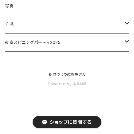
写真
羊毛
原毛
東京スピニングパーティ2025
原毛
© ひつじの雑貨屋さん
羊毛カバー
Powered by
ショップに質問する